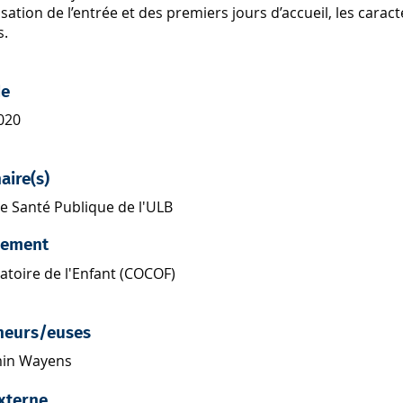
isation de l’entrée et des premiers jours d’accueil, les carac
s.
de
020
aire(s)
de Santé Publique de l'ULB
cement
atoire de l'Enfant (COCOF)
heurs/euses
in Wayens
xterne