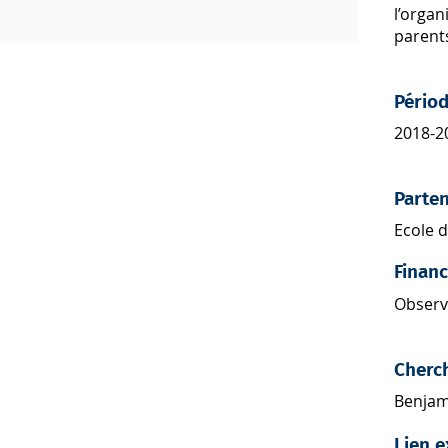
l’organ
parent
Pério
2018-2
Parten
Ecole 
Finan
Observ
Cherc
Benjam
Lien e