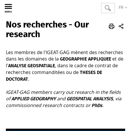
FR
MENU
Nos recherches - Our
Sciences
GAG
FR
Recherches
research
Les membres de l'IGEAT-GAG mènent des recherches
dans les domaines de la
et de
GEOGRAPHIE APPLIQUEE
l'
, dans le cadre de contrat de
ANALYSE GEOSPATIALE
recherches commanditées ou de
THESES DE
.
DOCTORAT
IGEAT-GAG members carry out research in the fields
of
and
, via
APPLIED GEOGRAPHY
GEOSPATIAL ANALYSIS
commissionned research contracts or
.
PhDs