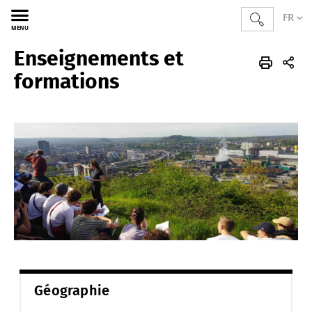
FR
MENU
Enseignements et
Sciences
GAG
FR
Enseignements
formations
Géographie