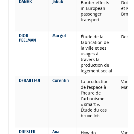
DANĚK
Jakub
Border effects
Dobru
in European
et Mas
passenger
Brno
transport
DIOR
Margot
Étude de la
Decrol
PEELMAN
fabrication de
la ville et ses
usages à
travers la
production de
logement social
DEBAILLEUL
Corentin
La production
Van C
de l’espace à
Mathi
l’heure de
l’urbanisme
« smart ».
Étude du cas
bruxellois.
DRESLER
Ana
How do
Van C