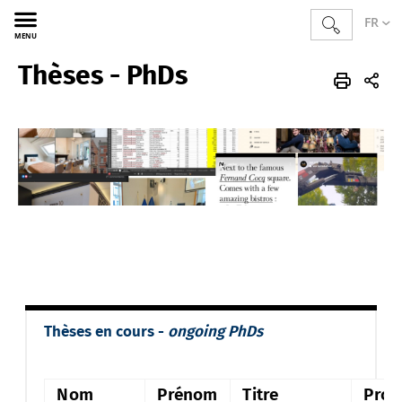
FR
MENU
Thèses - PhDs
Sciences
GAG
FR
Recherches
Thèses - PhDs
Thèses en cours -
ongoing PhDs
Nom
Prénom
Titre
Prom