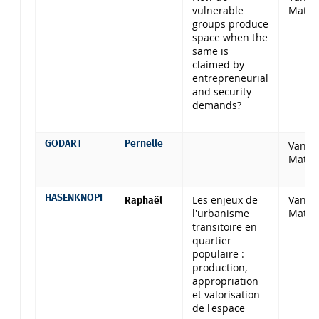
vulnerable
Mathi
groups produce
space when the
same is
claimed by
entrepreneurial
and security
demands?
GODART
Pernelle
Van C
Mathi
HASENKNOPF
Les enjeux de
Van C
Raphaël
l'urbanisme
Mathi
transitoire en
quartier
populaire :
production,
appropriation
et valorisation
de l'espace