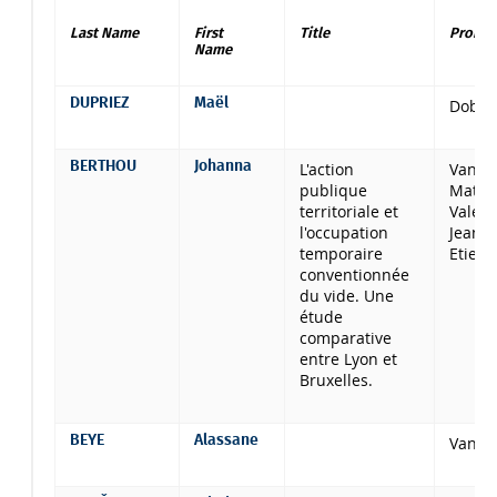
Last Name
First
Title
Promot
Name
DUPRIEZ
Maël
Dobrus
BERTHOU
Johanna
L'action
Van C
publique
Mathie
territoriale et
Valéri
l'occupation
Jean M
temporaire
Etienn
conventionnée
du vide. Une
étude
comparative
entre Lyon et
Bruxelles.
BEYE
Alassane
Van H