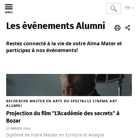
FR
MENU
Les événements Alumni
Sciences
GAG
FR
Bas de page
Évènements
Restez connecté à la vie de votre Alma Mater et
participez à nos événements!
RECHERCHE
MASTER EN ARTS DU SPECTACLE
CINÉMA
ART
ALUMNI
Projection du film "L’Académie des secrets" à
Bozar
27 JANVIER 2026
Diplômé de notre Master en Ecriture et Analyse