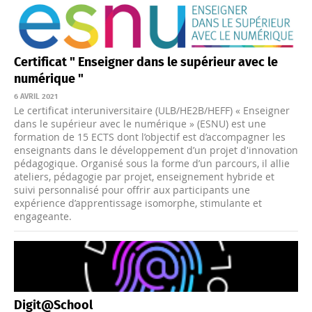
Certificat " Enseigner dans le supérieur avec le
numérique "
6 AVRIL 2021
Le certificat interuniversitaire (ULB/HE2B/HEFF) « Enseigner
dans le supérieur avec le numérique » (ESNU) est une
formation de 15 ECTS dont l’objectif est d’accompagner les
enseignants dans le développement d’un projet d'innovation
pédagogique. Organisé sous la forme d’un parcours, il allie
ateliers, pédagogie par projet, enseignement hybride et
suivi personnalisé pour offrir aux participants une
expérience d’apprentissage isomorphe, stimulante et
engageante.
Digit@School